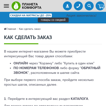
ПЛАНЕТА
Toggle
КОМФОРТА
navigation
Акция закончилась!
СКИДКИ НА МАТРАСЫ ДО -25%
товары со скидкой
Главная
Как сделать заказ
КАК СДЕЛАТЬ ЗАКАЗ
В нашем интернет-магазине Вы можете приобрести
интересующий Вас товар двумя способами:
ОНЛАЙН
через "Корзину" либо "Купить в один клик"
ПО НОМЕРАМ ТЕЛЕФОНОВ
либо форму "
ОБРАТНЫЙ
ЗВОНОК
", расположенным в шапке сайта
При выборе первого способа заказа, пройдите несколько
простых шагов, описанных далее.
1
. Перейдите в интересующий вас раздел
КАТАЛОГА
.
Для поиска товара по определенным параметрам