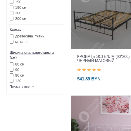
190
190 см
200
200 см
Каркас
древесина+ткань
металл
Ширина спального места
КРОВАТЬ ЭСТЕЛЛА (90*200)
(см)
ЧЕРНЫЙ МАТОВЫЙ
80 см
90
90 см
541.89 BYN
120
Показать все