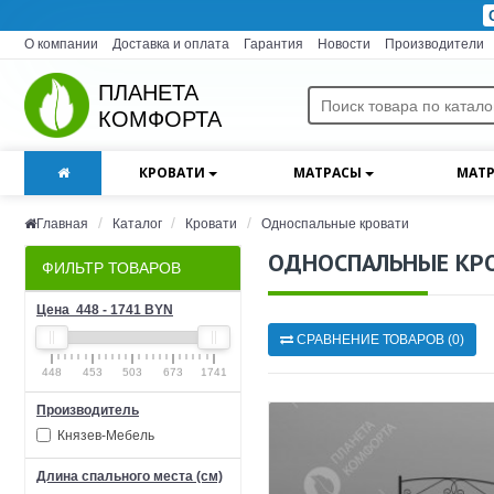
О компании
Доставка и оплата
Гарантия
Новости
Производители
ПЛАНЕТА
КОМФОРТА
КРОВАТИ
МАТРАСЫ
МАТР
Главная
Каталог
Кровати
Односпальные кровати
ОДНОСПАЛЬНЫЕ КР
ФИЛЬТР ТОВАРОВ
Цена
448
-
1741
BYN
СРАВНЕНИЕ ТОВАРОВ (0)
448
453
503
673
1741
Производитель
Князев-Мебель
Длина спального места (см)