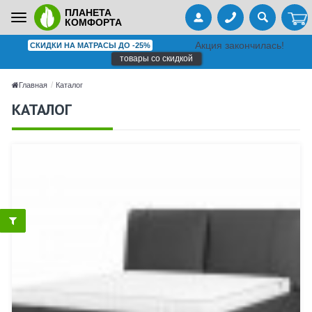
ПЛАНЕТА
Toggle
КОМФОРТА
navigation
Акция закончилась!
СКИДКИ НА МАТРАСЫ ДО -25%
товары со скидкой
Главная
Каталог
КАТАЛОГ