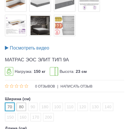
Посмотреть видео
МАТРАС ЭОС ЭЛИТ ТИП 9A
Нагрузка:
150 кг
Высота:
23 см
0 ОТЗЫВОВ
|
НАПИСАТЬ ОТЗЫВ
Ширина (см)
70
80
90
180
100
110
120
130
140
150
160
170
200
Длина (см)