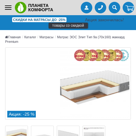
ПЛАНЕТА
Toggle
КОМФОРТА
navigation
Акция закончилась!
СКИДКИ НА МАТРАСЫ ДО -25%
товары со скидкой
Главная
Каталог
Матрасы
Матрас ЭОС Элит Тип 9a (70x160) жаккард
Premium
Акция: -25 %